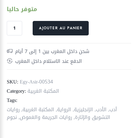
متوفر حاليا
quantité
AJOUTER AU PANIER
de
مستر
مرسيدس
شحن داخل المغرب بين 1 إلى 7 أيام
الدفع عند الاستلام داخل المغرب
SKU:
Egy-Asir-00534
المكتبة الغربية
Category:
Tags:
أدب
,
الأدب
,
الإنجليزية
,
الرواية
,
المكتبة الغربية
,
روايات
التشويق والإثارة
,
روايات الجريمة والغموض
,
نجوم