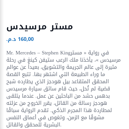
مستر مرسيدس
160,00
د.م.
Mr. Mercedes – Stephen Kingفي رواية « مستر
مرسيدس »، يأخذنا ملك الرعب ستيفن كينغ في رحلة
مثيرة إلى عالم الجريمة والتشويق، بعيداً عن عوالم
ما وراء الطبيعة التي اشتهر بها. تتبع القصة
المحقق المتقاعد بيل هودجز الذي يطارده شبح
قضية لم تُحل، حيث قام سائق سيارة مرسيدس
بدهس حشد من الباحثين عن عمل. عندما يتلقى
هودجز رسالة من القاتل، يقرر الخروج من عزلته
لمطاردة هذا المجرم الذكي. تقدم الرواية سباقًا
مشوقًا مع الزمن، وتغوص في أعماق النفس
البشرية للمحقق والقاتل.