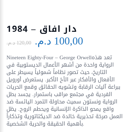
1984 – دار افاق
Le
Le
100,00
د.م.
prix
prix
120,00
د.م.
initial
actuel
Nineteen Eighty-Four – George Orwellتعد هذه
était :
est :
الرواية واحدة من أشهر الأعمال الديستوبية في
120,00 د.م..
التاريخ، حيث تصور نظاماً شمولياً يسيطر على
الأفعال والأفكار عبر الأخ الأكبر. يستعرض أورويل
ببراعة آليات الرقابة وتشويه الحقائق وقمع الحريات
الفردية في مجتمع مراقب باستمرار. يجسد بطل
الرواية ونستون سميث محاولة التمرد اليائسة ضد
واقع يمحو الذاكرة الإنسانية ويحطم الروح. يظل
العمل صرخة تحذيرية خالدة ضد الديكتاتورية وتذكاراً
بأهمية الحقيقة والحرية الشخصية.