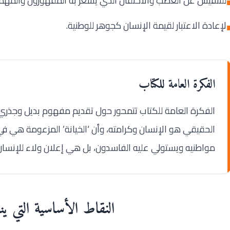
للتنفيس عن الغضب والاحتقان الذي يشعر به المقهورون والمه
لإعادة الاعتبار لقيمة الإنسان كجوهر للوطنية.
الفكرة العامة للكتاب
الفكرة العامة للكتاب تتمحور حول تقديم مفهوم بديل وجذري ل
الحقيقي هو الإنسان وكرامته، وأن ‘الخيانة’ المزعومة هي 
مواطنيه ويستولي عليه الفاسدون، بل هي إعلان ولاء للإنسان
النقاط الأساسية التي ين