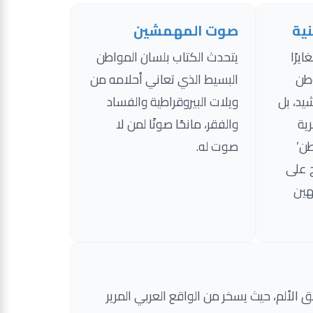
ية
صوت المهمشين
يرًا
يتحدث الكتاب بلسان المواطن
وطن
البسيط الذي تعاني أحلامه من
يد، بل
ويلات البيروقراطية والفساد
ية
والفقر، مانحًا صوتًا لمن لا
طن’
صوت له.
 على
هين
الألم، حيث يسخر من الواقع العربي المرير