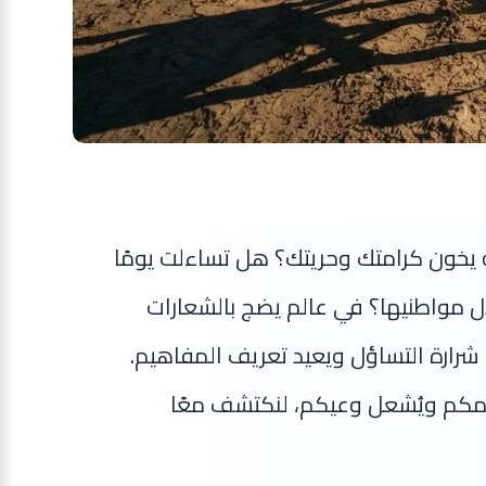
ه يخون كرامتك وحريتك؟ هل تساءلت يومًا
ل مواطنيها؟ في عالم يضج بالشعارات
 شرارة التساؤل ويعيد تعريف المفاهيم.
يمكم ويُشعل وعيكم، لنكتشف معًا