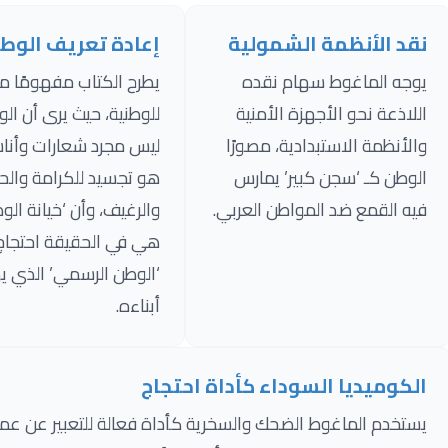
نقد الأنظمة الشمولية
إعادة تعريف الوطن
يوجه الماغوط سهام نقده
يطرح الكتاب مفهومًا مغا
اللاذعة نحو الأجهزة الأمنية
للوطنية، حيث يرى أن ال
والأنظمة الاستبدادية، مصورًا
ليس مجرد شعارات وأناش
الوطن كـ ‘سجن كبير’ يمارس
هو تجسيد للكرامة والحر
فيه القمع ضد المواطن العربي.
والرغيف، وأن ‘خيانة الو
هي في الحقيقة احتجاج
‘الوطن الرسمي’ الذي ي
أبناءه.
الكوميديا السوداء كأداة احتجاج
يستخدم الماغوط الضحك والسخرية كأداة فعالة للتعبير عن عمق 