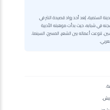
شاعر سوري من مدينة السلمية، يُعد أحد رواد قصيدة النثر في
نه في شبابه، حيث بدأت موهبته الأدبية
ين. تنوعت أعماله بين الشعر، المسرح، السينما،
عربي.
ة.
يش.