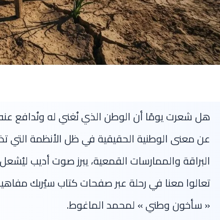
هل شعرت يومًا أن الوطن الذي نُغني له ونُدافع عن
عن معنى الوطنية الحقيقية في ظل الأنظمة التي تذ
البراقة والممارسات القمعية، يبرز صوت أديب ليُشعل
تعالوا معنا في رحلة عبر صفحات كتاب سيُربك مفاه
« سأخون وطني » لمحمد الماغوط.