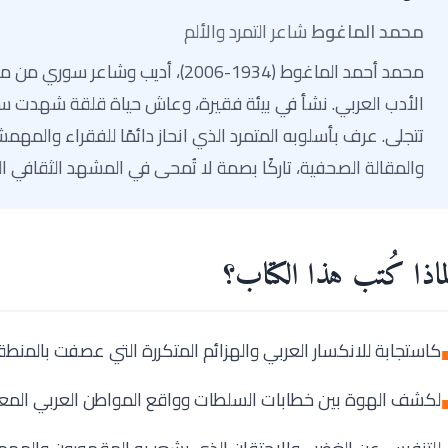
محمد الماغوط
شاعر التمرد والألم
محمد أحمد الماغوط (1934-2006)، أديب و
الأدب العربي. نشأ في بيئة فقيرة، وعاش حياة قلقة شهدت سج
تتجلى. عرف بأسلوبه المتمرد الذي انحاز دائمًا للفقراء والمهمش
والمقالة الصحفية، تاركًا بصمة لا تُمحى في المشهد الثقافي ال
ماذا كُتب هذا الكتاب؟
كاستجابة للانكسار العربي والهزائم المتكررة التي عصفت بالمنطق
لكشف الهوة بين خطابات السلطات وواقع المواطن العربي المع