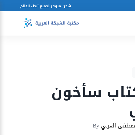
شحن متوفر لجميع أنحاء العالم
كتاب سأخون
صطفى العربي
By