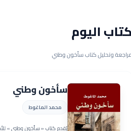
تاب اليوم
راجعة وتحليل كتاب سأخون وطني
سأخون وطني
محمد الماغوط
يُقدم كتاب « سأخون وطني » للأ